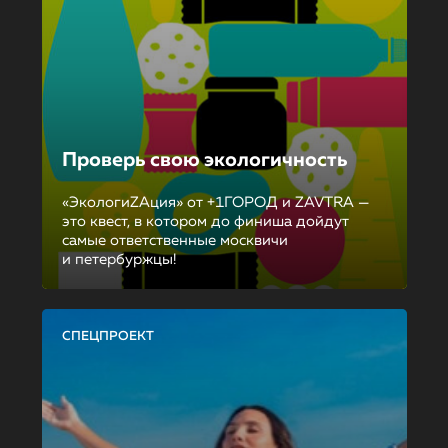
Проверь свою экологичность
«ЭкологиZAция» от +1ГОРОД и ZAVTRA —
это квест, в котором до финиша дойдут
самые ответственные москвичи
и петербуржцы!
СПЕЦПРОЕКТ