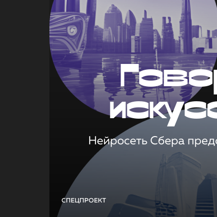
Гово
искус
Нейросеть Сбера предс
СПЕЦПРОЕКТ