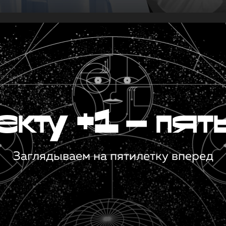
кту +1 — пят
Заглядываем на пятилетку вперед