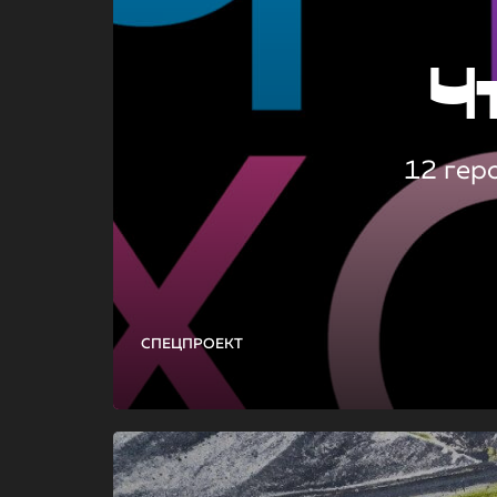
Ч
12 гер
СПЕЦПРОЕКТ