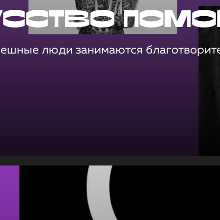
усство помо
пешные люди занимаются благотворит