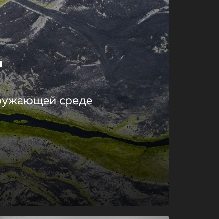
т
кружающей среде