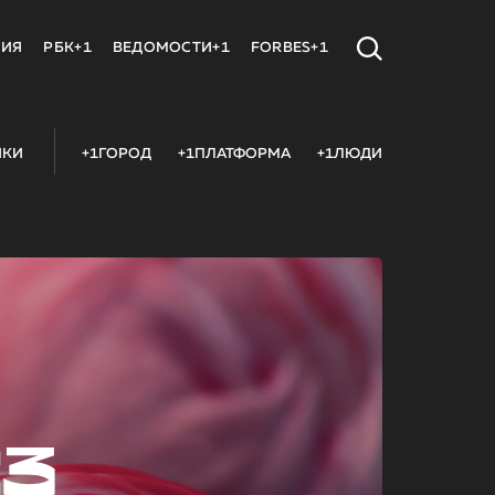
МИЯ
РБК+1
ВЕДОМОСТИ+1
FORBES+1
ИКИ
+1ГОРОД
+1ПЛАТФОРМА
+1ЛЮДИ
23