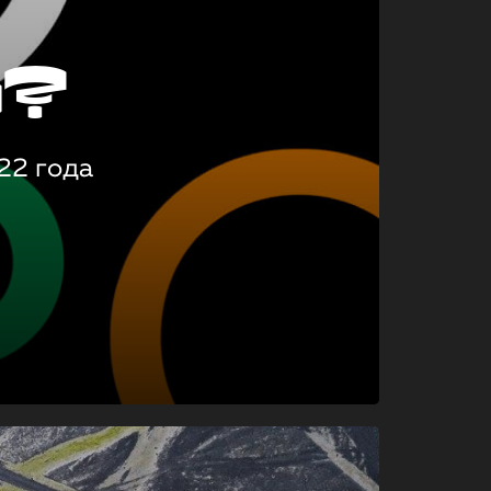
о?
22 года