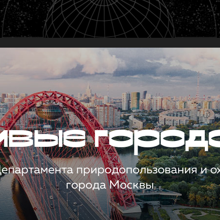
чивые город
 Департамента природопользования и 
города Москвы