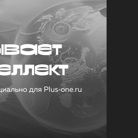
ывает
еллект
иально для Plus‑one.ru