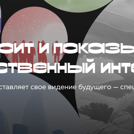
рит и показ
ственный инт
тавляет свое видение будущего — спец