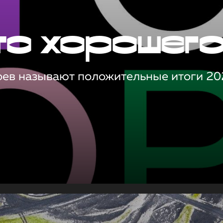
то хорошег
оев называют положительные итоги 20