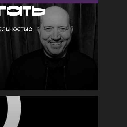
гать
ельностью