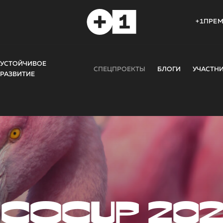
+1ПРЕ
УСТОЙЧИВОЕ
СПЕЦПРОЕКТЫ
БЛОГИ
УЧАСТН
РАЗВИТИЕ
COCUP 20