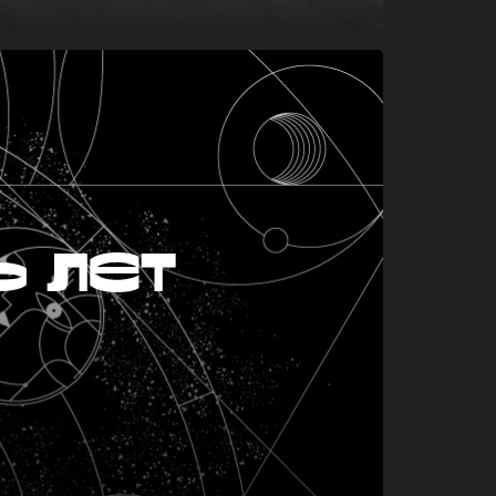
ь лет