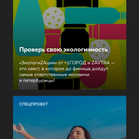
Проверь свою экологичность
«ЭкологиZAция» от +1ГОРОД и ZAVTRA —
это квест, в котором до финиша дойдут
самые ответственные москвичи
и петербуржцы!
СПЕЦПРОЕКТ