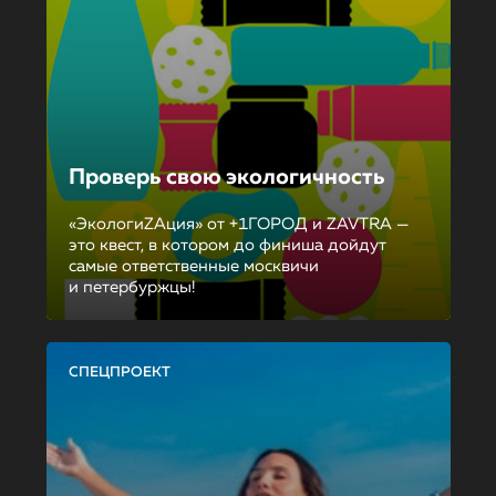
Проверь свою экологичность
«ЭкологиZAция» от +1ГОРОД и ZAVTRA —
это квест, в котором до финиша дойдут
самые ответственные москвичи
и петербуржцы!
СПЕЦПРОЕКТ