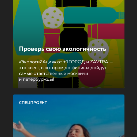
Проверь свою экологичность
«ЭкологиZAция» от +1ГОРОД и ZAVTRA —
это квест, в котором до финиша дойдут
самые ответственные москвичи
и петербуржцы!
СПЕЦПРОЕКТ