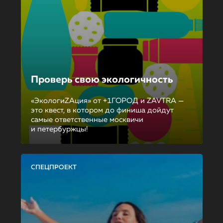
Проверь свою экологичность
«ЭкологиZAция» от +1ГОРОД и ZAVTRA —
это квест, в котором до финиша дойдут
самые ответственные москвичи
и петербуржцы!
СПЕЦПРОЕКТ