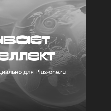
ывает
еллект
иально для Plus‑one.ru