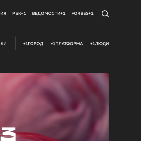
МИЯ
РБК+1
ВЕДОМОСТИ+1
FORBES+1
ИКИ
+1ГОРОД
+1ПЛАТФОРМА
+1ЛЮДИ
23