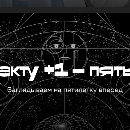
кту +1 — пят
Заглядываем на пятилетку вперед