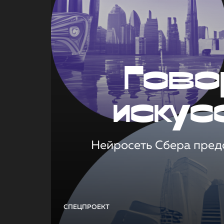
Гово
искус
Нейросеть Сбера предс
СПЕЦПРОЕКТ