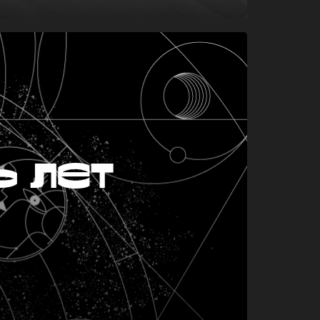
ь лет