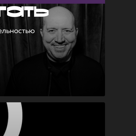
гать
ельностью