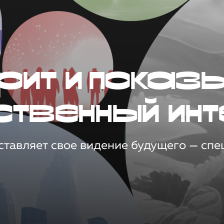
рит и показ
ственный инт
тавляет свое видение будущего — спец