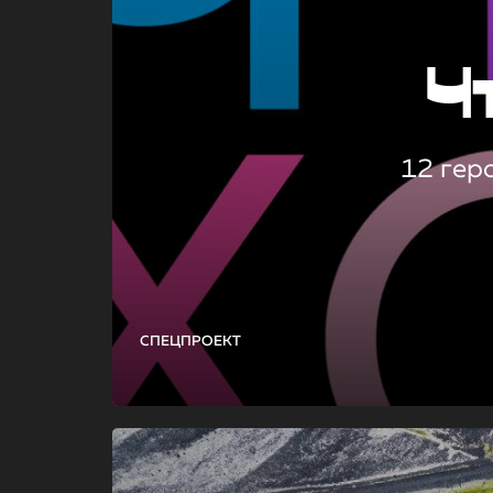
Ч
12 гер
СПЕЦПРОЕКТ