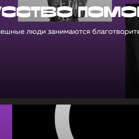
усство помо
пешные люди занимаются благотворит