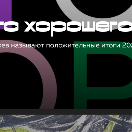
то хорошег
оев называют положительные итоги 20