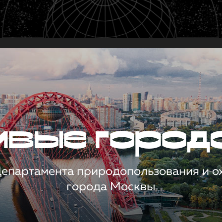
чивые город
 Департамента природопользования и 
города Москвы