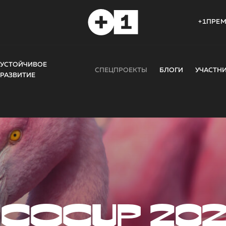
+1ПРЕ
УСТОЙЧИВОЕ
СПЕЦПРОЕКТЫ
БЛОГИ
УЧАСТН
РАЗВИТИЕ
COCUP 20