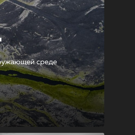
т
кружающей среде