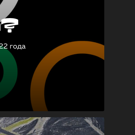
о?
22 года