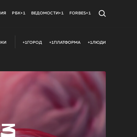
МИЯ
РБК+1
ВЕДОМОСТИ+1
FORBES+1
ИКИ
+1ГОРОД
+1ПЛАТФОРМА
+1ЛЮДИ
23