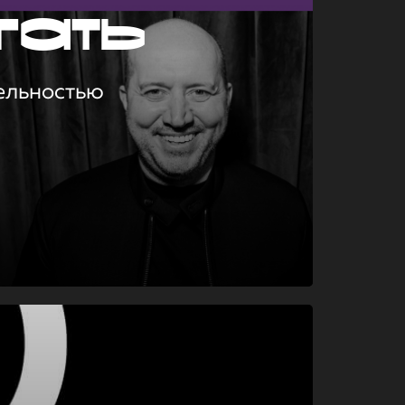
гать
ельностью