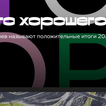
то хорошег
оев называют положительные итоги 20