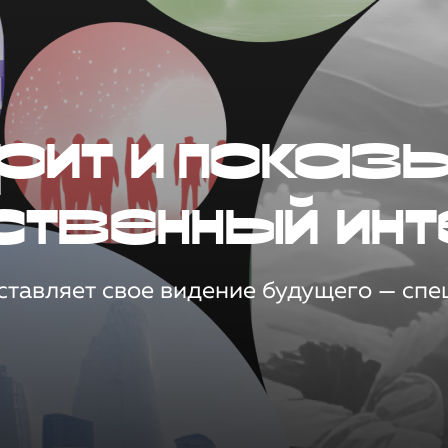
рит и показ
ственный инт
тавляет свое видение будущего — спец