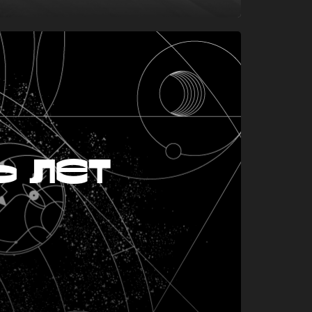
ь лет