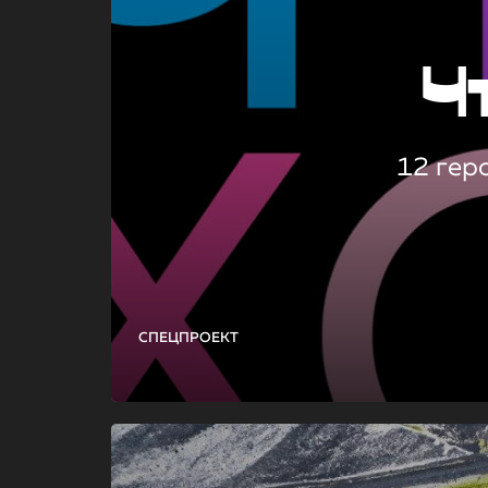
Ч
12 гер
СПЕЦПРОЕКТ