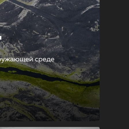
т
кружающей среде