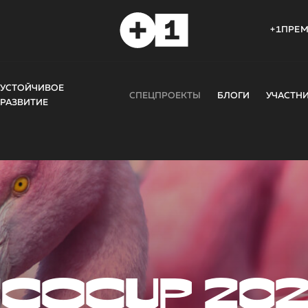
+1ПРЕ
УСТОЙЧИВОЕ
СПЕЦПРОЕКТЫ
БЛОГИ
УЧАСТН
РАЗВИТИЕ
COCUP 20