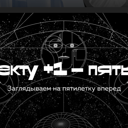
кту +1 — пят
Заглядываем на пятилетку вперед