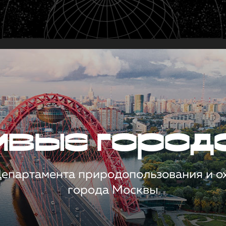
чивые город
 Департамента природопользования и 
города Москвы