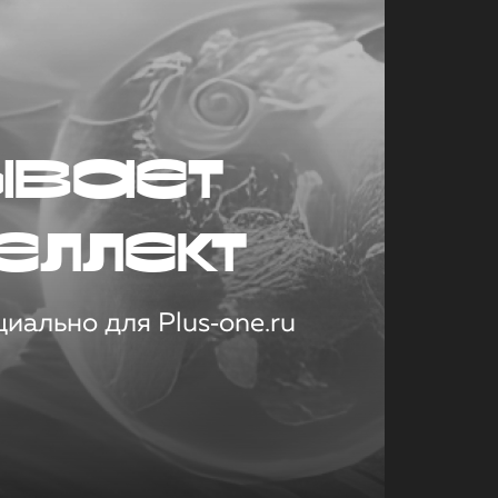
ывает
еллект
иально для Plus‑one.ru