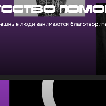
усство помо
пешные люди занимаются благотворит