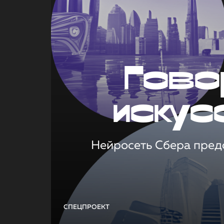
Гово
искус
Нейросеть Сбера предс
СПЕЦПРОЕКТ