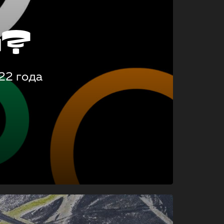
о?
22 года