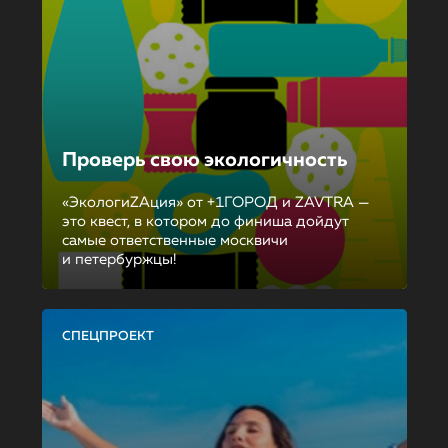
Проверь свою экологичность
«ЭкологиZAция» от +1ГОРОД и ZAVTRA —
это квест, в котором до финиша дойдут
самые ответственные москвичи
и петербуржцы!
СПЕЦПРОЕКТ