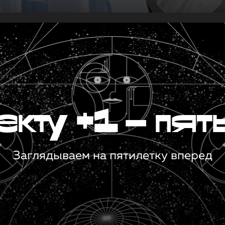
кту +1 — пят
Заглядываем на пятилетку вперед