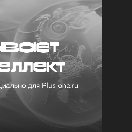
ывает
еллект
иально для Plus‑one.ru