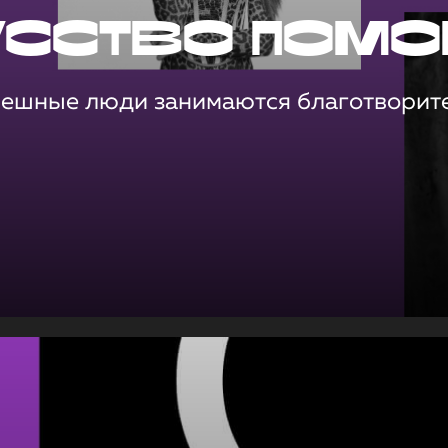
усство помо
пешные люди занимаются благотворит