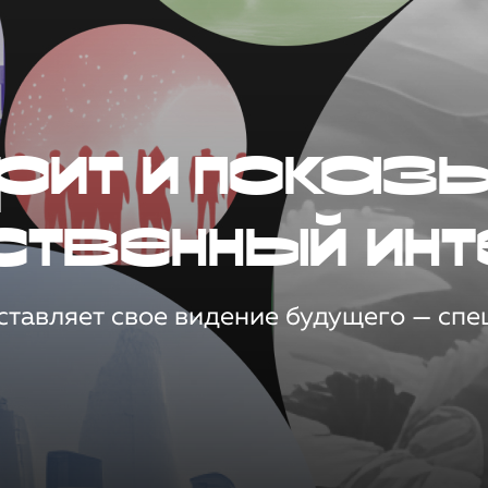
рит и показ
ственный инт
тавляет свое видение будущего — спец