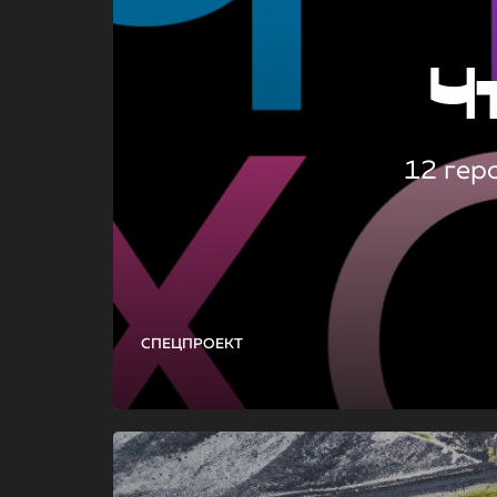
Ч
12 гер
СПЕЦПРОЕКТ