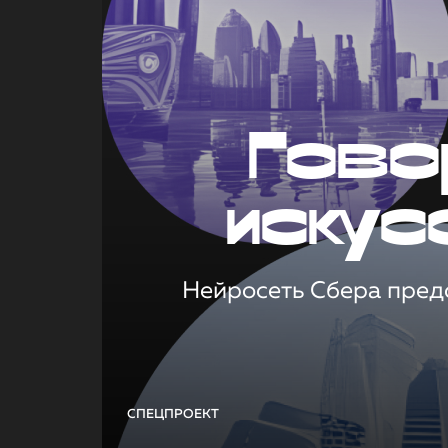
Гово
искус
Нейросеть Сбера предс
СПЕЦПРОЕКТ