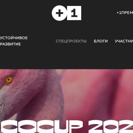
+1ПРЕ
УСТОЙЧИВОЕ
СПЕЦПРОЕКТЫ
БЛОГИ
УЧАСТН
РАЗВИТИЕ
COCUP 20