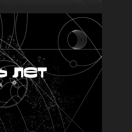
ь лет