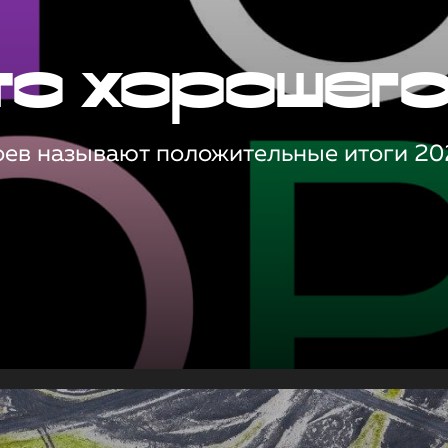
то хорошег
оев называют положительные итоги 20