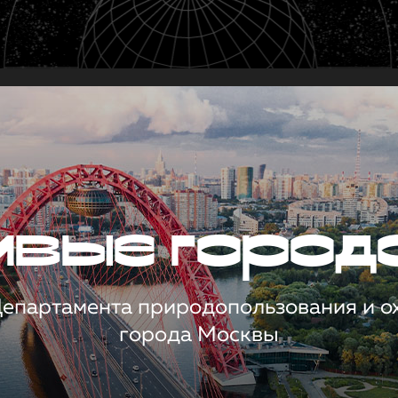
чивые город
 Департамента природопользования и 
города Москвы