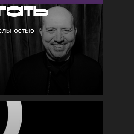
гать
ельностью