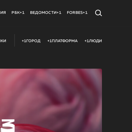
МИЯ
РБК+1
ВЕДОМОСТИ+1
FORBES+1
ИКИ
+1ГОРОД
+1ПЛАТФОРМА
+1ЛЮДИ
23