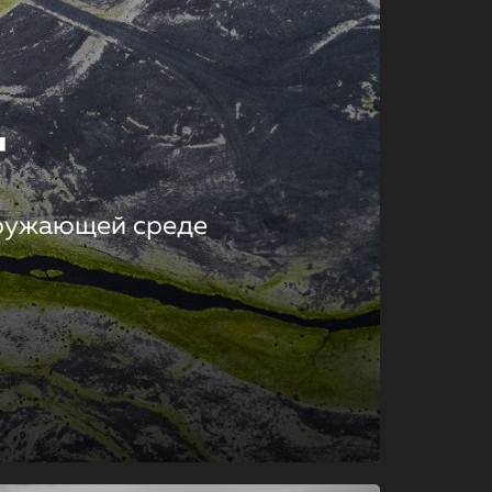
т
кружающей среде