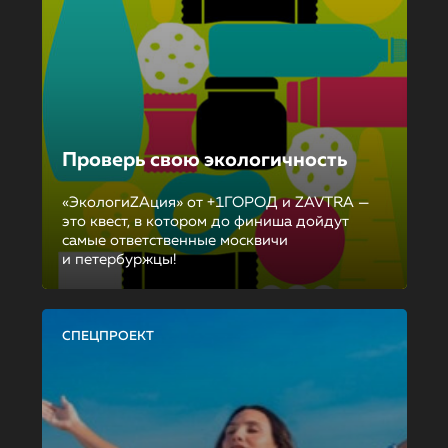
Проверь свою экологичность
«ЭкологиZAция» от +1ГОРОД и ZAVTRA —
это квест, в котором до финиша дойдут
самые ответственные москвичи
и петербуржцы!
СПЕЦПРОЕКТ