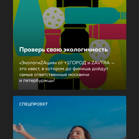
Проверь свою экологичность
«ЭкологиZAция» от +1ГОРОД и ZAVTRA —
это квест, в котором до финиша дойдут
самые ответственные москвичи
и петербуржцы!
СПЕЦПРОЕКТ