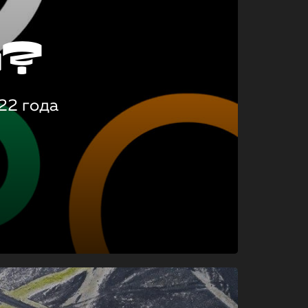
о?
22 года