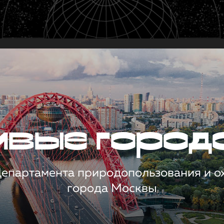
чивые город
 Департамента природопользования и 
города Москвы