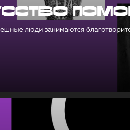
усство помо
пешные люди занимаются благотворит