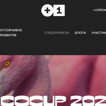
+1ПРЕ
УСТОЙЧИВОЕ
СПЕЦПРОЕКТЫ
БЛОГИ
УЧАСТН
РАЗВИТИЕ
COCUP 20