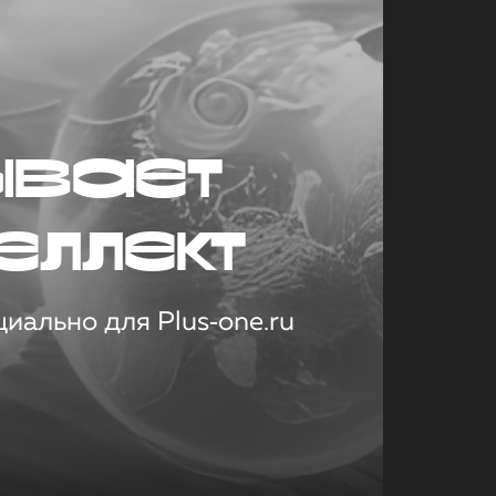
ывает
еллект
иально для Plus‑one.ru