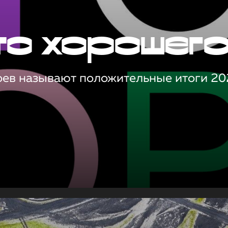
то хорошег
оев называют положительные итоги 20