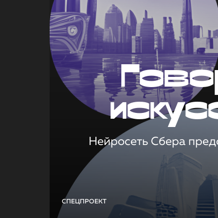
Гово
искус
Нейросеть Сбера предс
СПЕЦПРОЕКТ