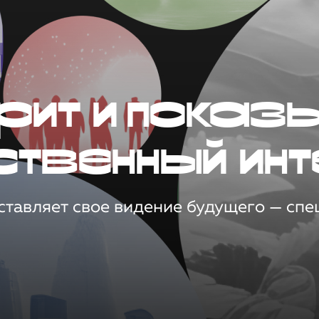
рит и показ
ственный инт
тавляет свое видение будущего — спец