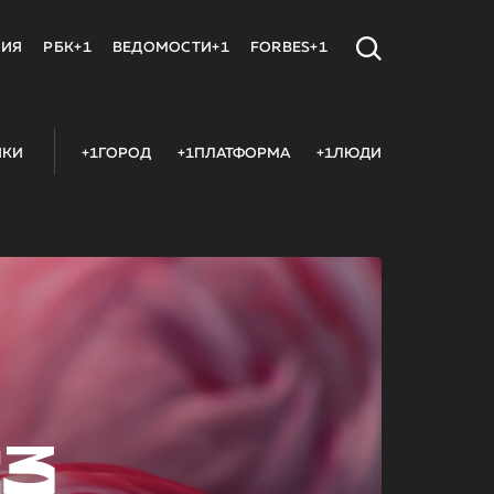
МИЯ
РБК+1
ВЕДОМОСТИ+1
FORBES+1
ИКИ
+1ГОРОД
+1ПЛАТФОРМА
+1ЛЮДИ
23