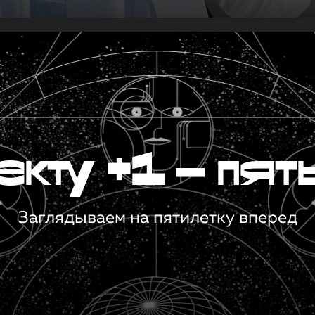
кту +1 — пят
Заглядываем на пятилетку вперед