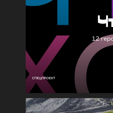
Ч
12 гер
СПЕЦПРОЕКТ