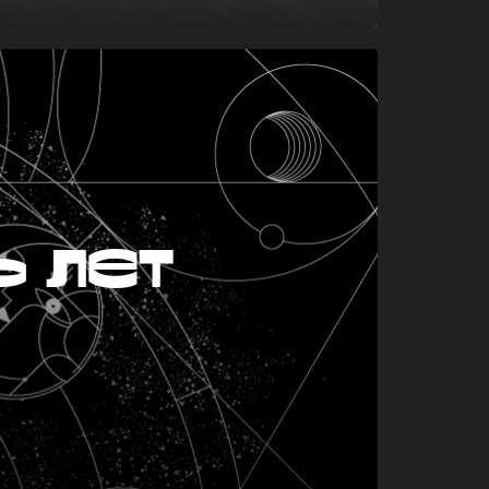
ь лет