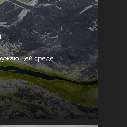
т
кружающей среде