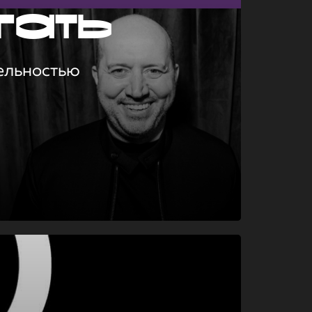
гать
ельностью