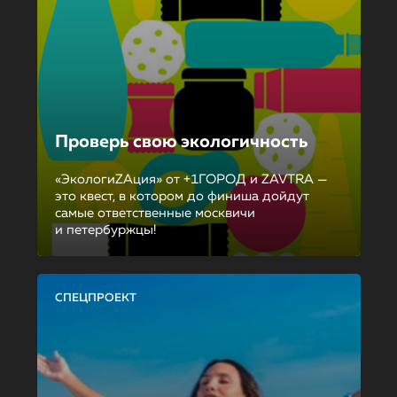
Проверь свою экологичность
«ЭкологиZAция» от +1ГОРОД и ZAVTRA —
это квест, в котором до финиша дойдут
самые ответственные москвичи
и петербуржцы!
СПЕЦПРОЕКТ