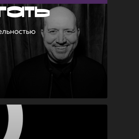
гать
ельностью