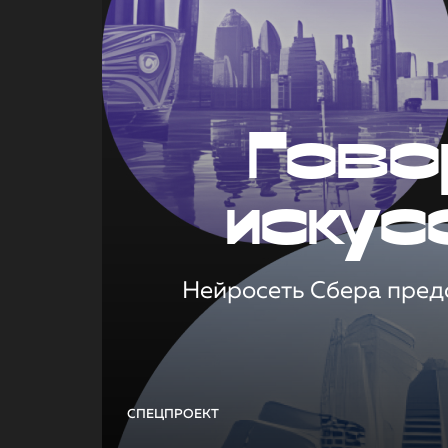
Гово
искус
Нейросеть Сбера предс
СПЕЦПРОЕКТ