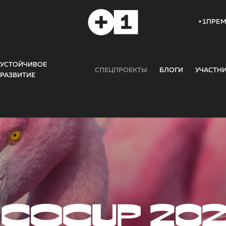
+1ПРЕ
УСТОЙЧИВОЕ
СПЕЦПРОЕКТЫ
БЛОГИ
УЧАСТН
РАЗВИТИЕ
COCUP 20