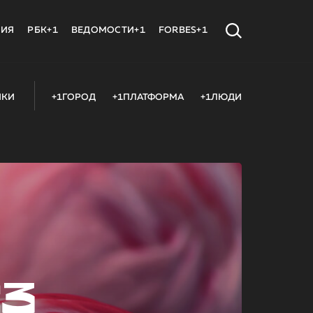
МИЯ
РБК+1
ВЕДОМОСТИ+1
FORBES+1
ИКИ
+1ГОРОД
+1ПЛАТФОРМА
+1ЛЮДИ
23