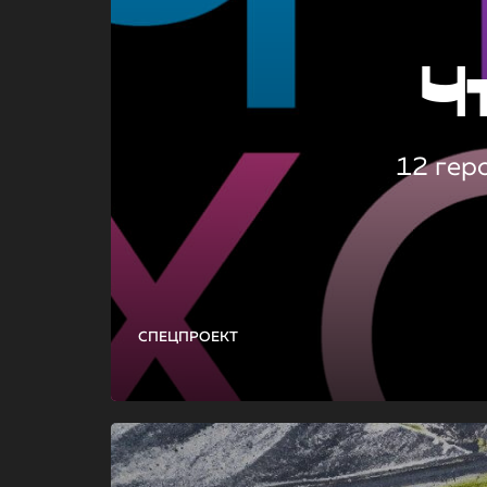
Ч
12 гер
СПЕЦПРОЕКТ