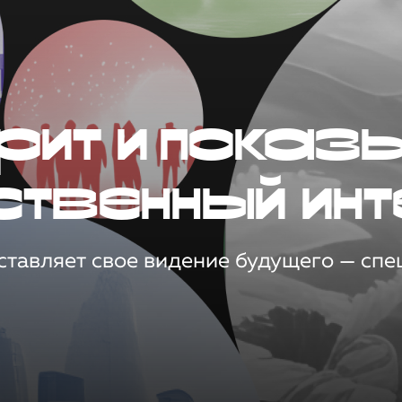
рит и показ
ственный инт
тавляет свое видение будущего — спец