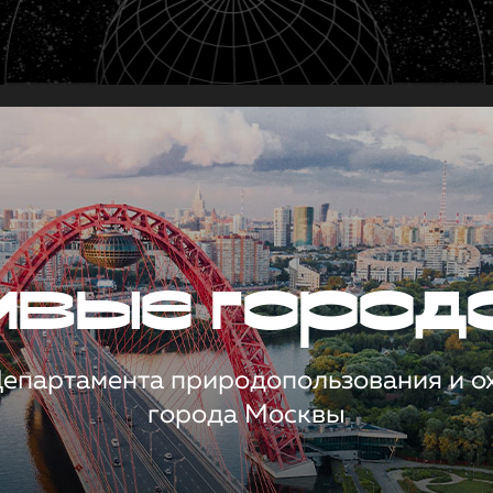
чивые город
 Департамента природопользования и 
города Москвы