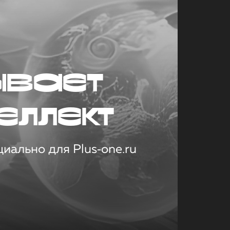
ывает
еллект
иально для Plus‑one.ru