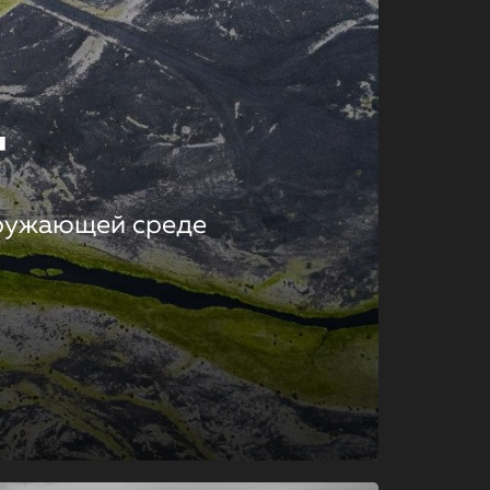
т
кружающей среде