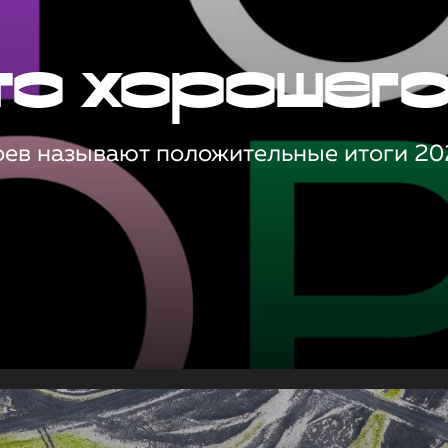
то хорошег
оев называют положительные итоги 20