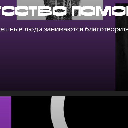
усство помо
пешные люди занимаются благотворит