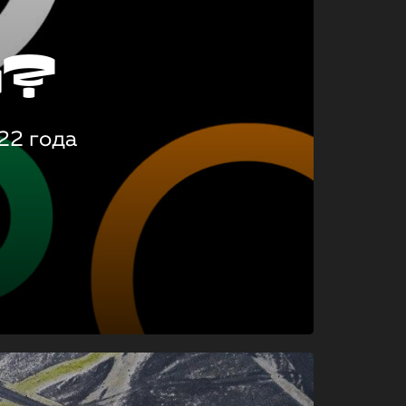
о?
22 года