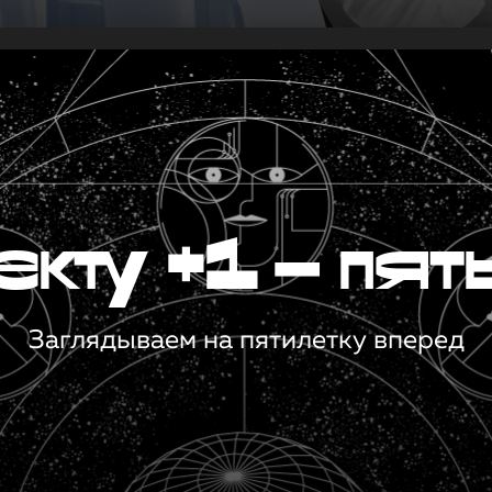
кту +1 — пят
Заглядываем на пятилетку вперед