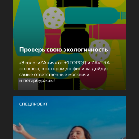
Проверь свою экологичность
«ЭкологиZAция» от +1ГОРОД и ZAVTRA —
это квест, в котором до финиша дойдут
самые ответственные москвичи
и петербуржцы!
СПЕЦПРОЕКТ