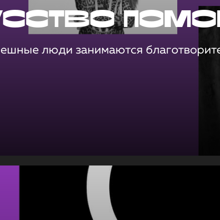
усство помо
пешные люди занимаются благотворит