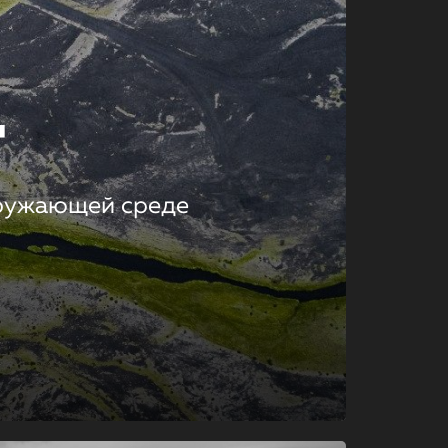
т
кружающей среде