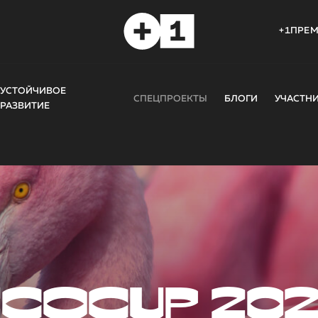
+1ПРЕ
УСТОЙЧИВОЕ
СПЕЦПРОЕКТЫ
БЛОГИ
УЧАСТН
РАЗВИТИЕ
COCUP 20