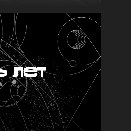
ь лет