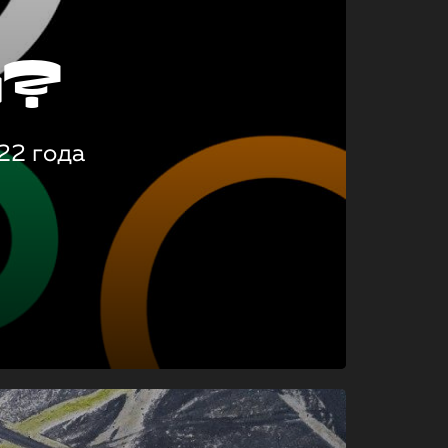
о?
22 года