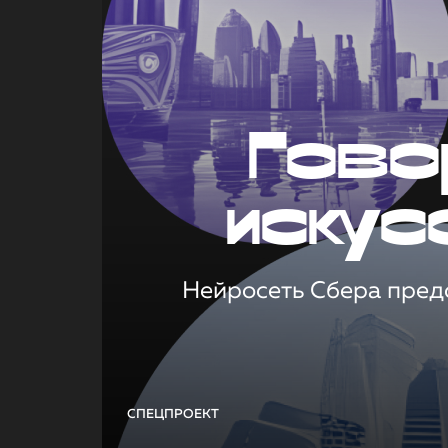
Гово
искус
Нейросеть Сбера предс
СПЕЦПРОЕКТ