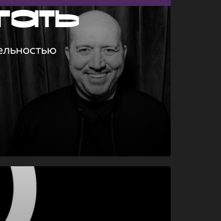
гать
ельностью