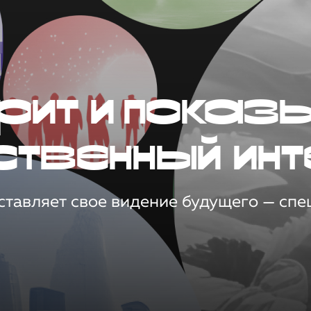
рит и показ
ственный инт
тавляет свое видение будущего — спец