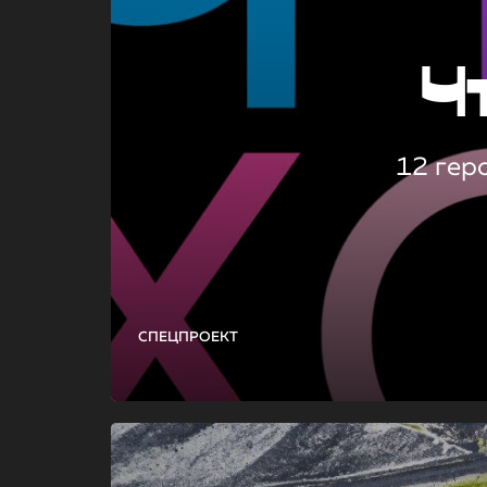
Ч
12 гер
СПЕЦПРОЕКТ