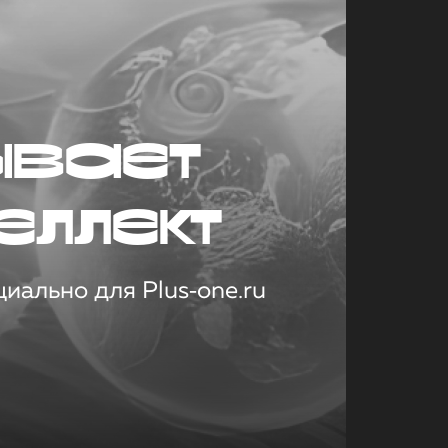
ывает
еллект
иально для Plus‑one.ru