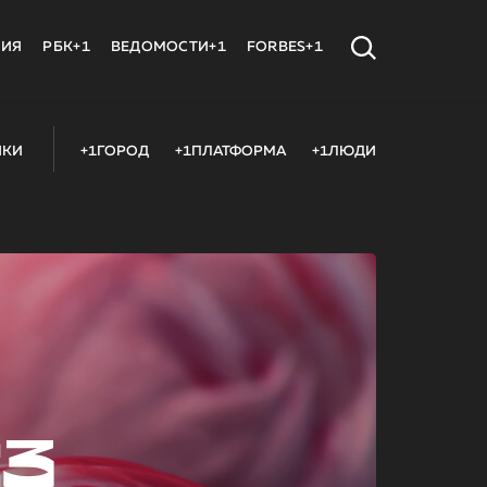
МИЯ
РБК+1
ВЕДОМОСТИ+1
FORBES+1
ИКИ
+1ГОРОД
+1ПЛАТФОРМА
+1ЛЮДИ
23