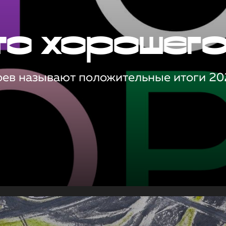
то хорошег
оев называют положительные итоги 20