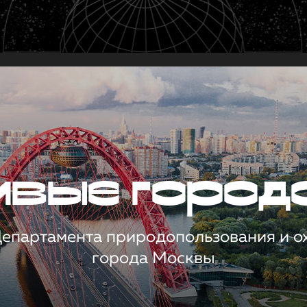
чивые город
 Департамента природопользования и 
города Москвы