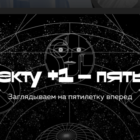
кту +1 — пят
Заглядываем на пятилетку вперед