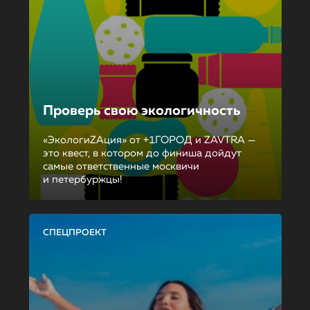
Проверь свою экологичность
«ЭкологиZAция» от +1ГОРОД и ZAVTRA —
это квест, в котором до финиша дойдут
самые ответственные москвичи
и петербуржцы!
СПЕЦПРОЕКТ