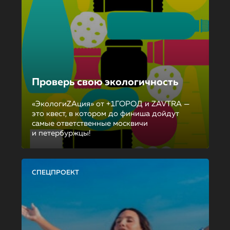
Проверь свою экологичность
«ЭкологиZAция» от +1ГОРОД и ZAVTRA —
это квест, в котором до финиша дойдут
самые ответственные москвичи
и петербуржцы!
СПЕЦПРОЕКТ