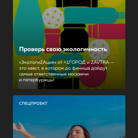
Проверь свою экологичность
«ЭкологиZAция» от +1ГОРОД и ZAVTRA —
это квест, в котором до финиша дойдут
самые ответственные москвичи
и петербуржцы!
СПЕЦПРОЕКТ