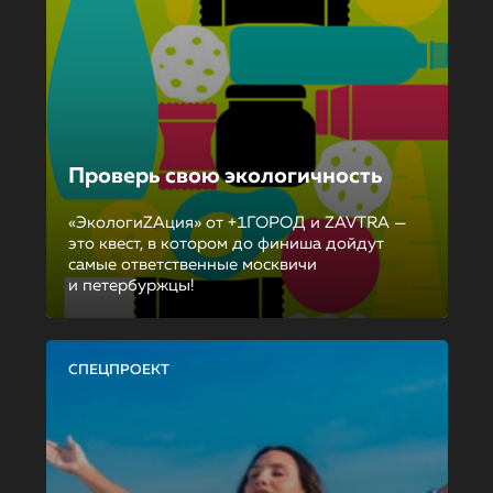
Проверь свою экологичность
«ЭкологиZAция» от +1ГОРОД и ZAVTRA —
это квест, в котором до финиша дойдут
самые ответственные москвичи
и петербуржцы!
СПЕЦПРОЕКТ