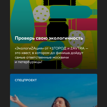
Проверь свою экологичность
«ЭкологиZAция» от +1ГОРОД и ZAVTRA —
это квест, в котором до финиша дойдут
самые ответственные москвичи
и петербуржцы!
СПЕЦПРОЕКТ