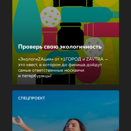
Проверь свою экологичность
«ЭкологиZAция» от +1ГОРОД и ZAVTRA —
это квест, в котором до финиша дойдут
самые ответственные москвичи
и петербуржцы!
СПЕЦПРОЕКТ