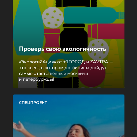
Проверь свою экологичность
«ЭкологиZAция» от +1ГОРОД и ZAVTRA —
это квест, в котором до финиша дойдут
самые ответственные москвичи
и петербуржцы!
СПЕЦПРОЕКТ