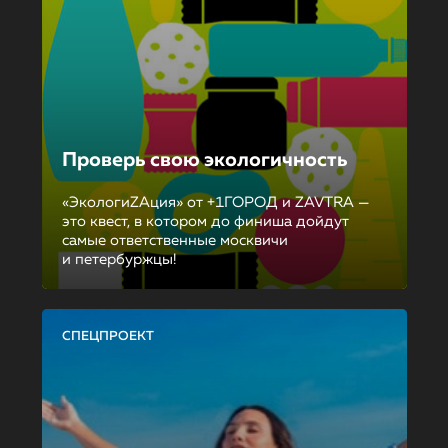
Проверь свою экологичность
«ЭкологиZAция» от +1ГОРОД и ZAVTRA —
это квест, в котором до финиша дойдут
самые ответственные москвичи
и петербуржцы!
СПЕЦПРОЕКТ