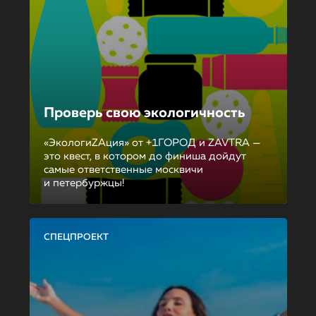
Проверь свою экологичность
«ЭкологиZAция» от +1ГОРОД и ZAVTRA —
это квест, в котором до финиша дойдут
самые ответственные москвичи
и петербуржцы!
СПЕЦПРОЕКТ