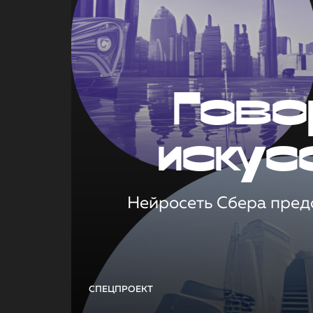
Гово
искус
Нейросеть Сбера предс
СПЕЦПРОЕКТ