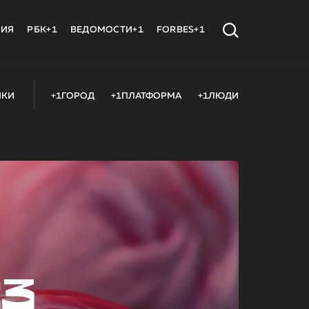
МИЯ
РБК+1
ВЕДОМОСТИ+1
FORBES+1
ИКИ
+1ГОРОД
+1ПЛАТФОРМА
+1ЛЮДИ
23