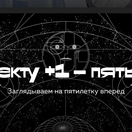
кту +1 — пят
Заглядываем на пятилетку вперед