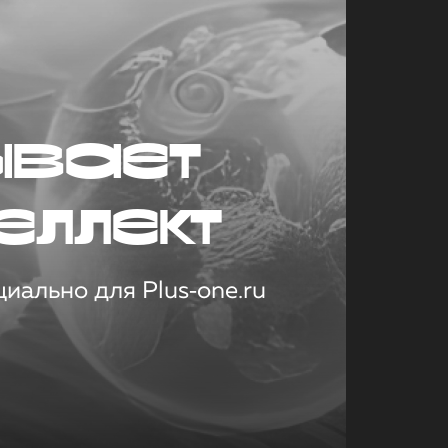
ывает
еллект
иально для Plus‑one.ru