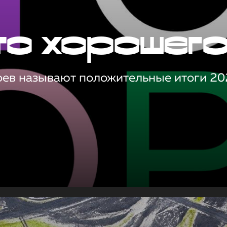
то хорошег
оев называют положительные итоги 20