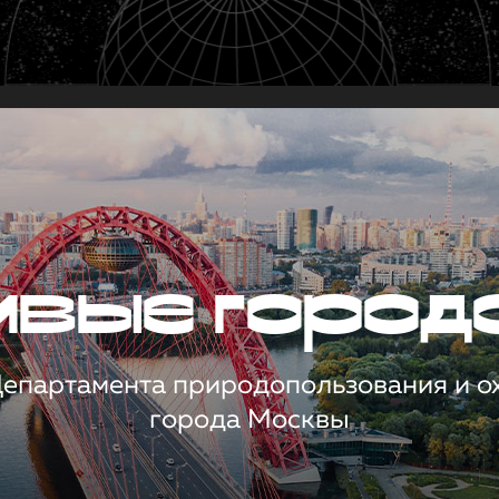
чивые город
 Департамента природопользования и 
города Москвы