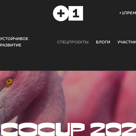
+1ПРЕ
УСТОЙЧИВОЕ
СПЕЦПРОЕКТЫ
БЛОГИ
УЧАСТН
РАЗВИТИЕ
COCUP 20