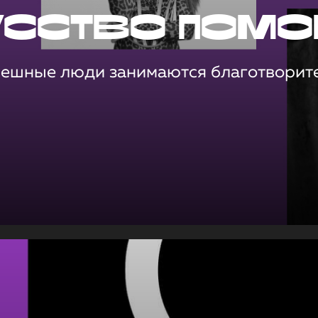
усство помо
пешные люди занимаются благотворит