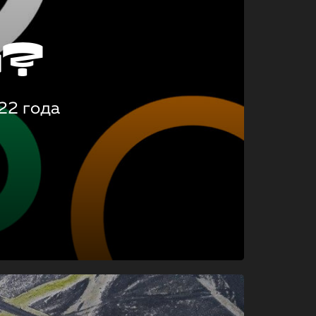
о?
22 года