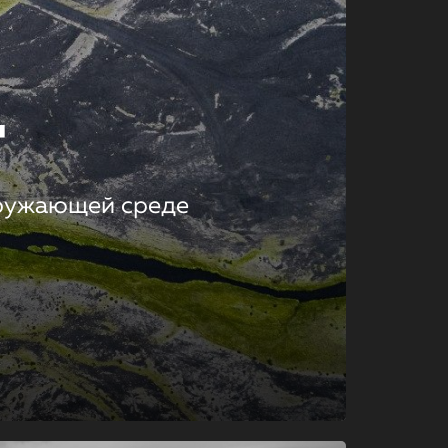
т
кружающей среде