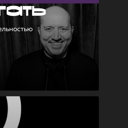
гать
ельностью