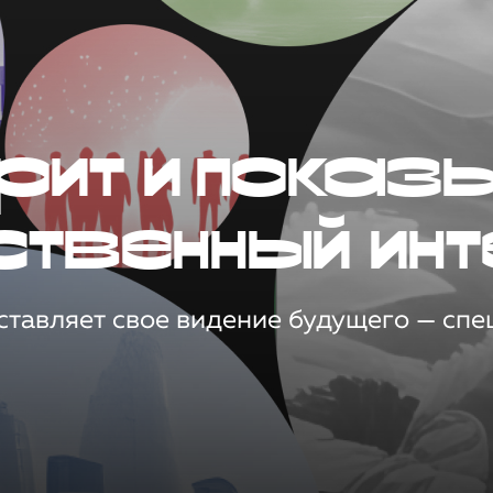
рит и показ
ственный инт
тавляет свое видение будущего — спец