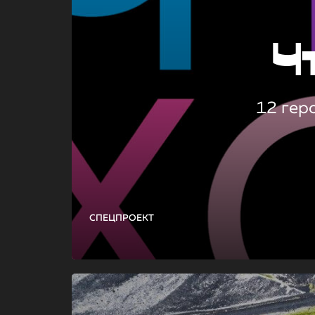
Ч
12 гер
СПЕЦПРОЕКТ