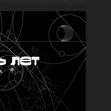
ь лет