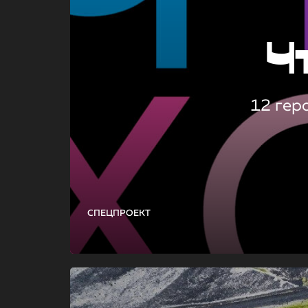
Ч
12 гер
СПЕЦПРОЕКТ