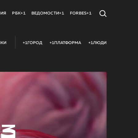
МИЯ
РБК+1
ВЕДОМОСТИ+1
FORBES+1
ИКИ
+1ГОРОД
+1ПЛАТФОРМА
+1ЛЮДИ
23