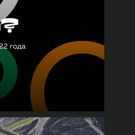
о?
22 года