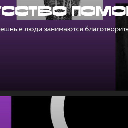
усство помо
пешные люди занимаются благотворит