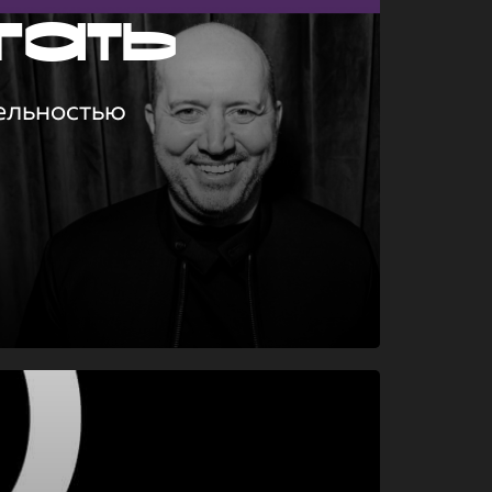
гать
ельностью