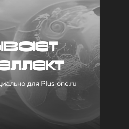
ывает
еллект
иально для Plus‑one.ru