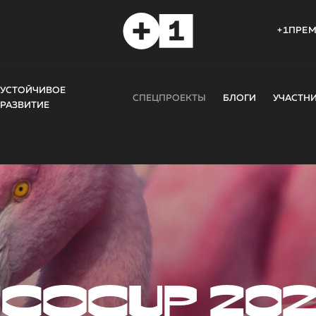
+1ПРЕ
УСТОЙЧИВОЕ
СПЕЦПРОЕКТЫ
БЛОГИ
УЧАСТН
РАЗВИТИЕ
COCUP 20