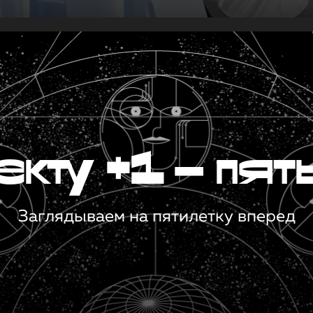
кту +1 — пят
Заглядываем на пятилетку вперед