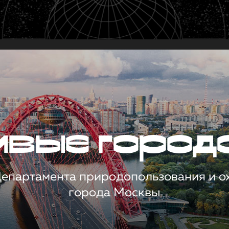
чивые город
 Департамента природопользования и 
города Москвы