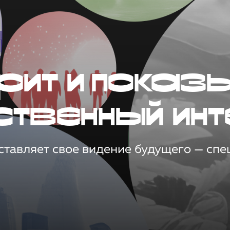
рит и показ
ственный инт
тавляет свое видение будущего — спец