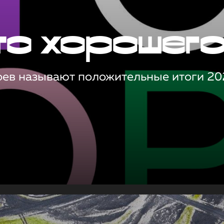
то хорошег
оев называют положительные итоги 20