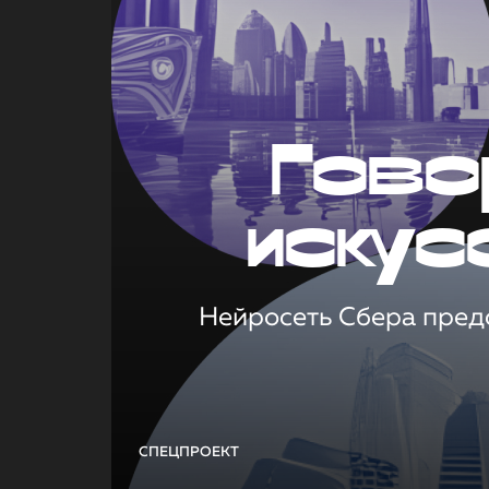
Гово
искус
Нейросеть Сбера предс
СПЕЦПРОЕКТ