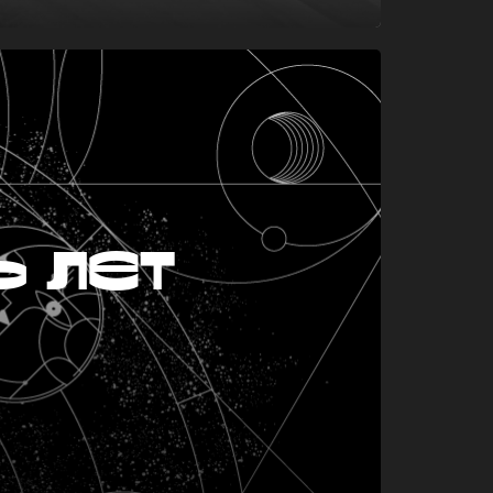
ь лет