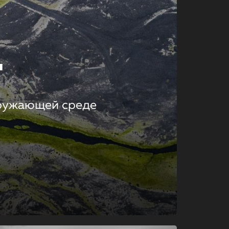
т
кружающей среде