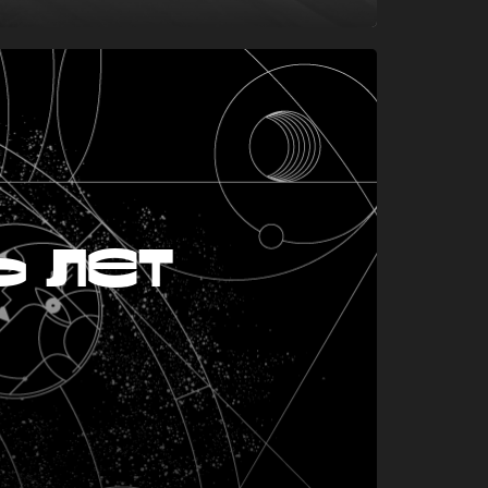
ь лет