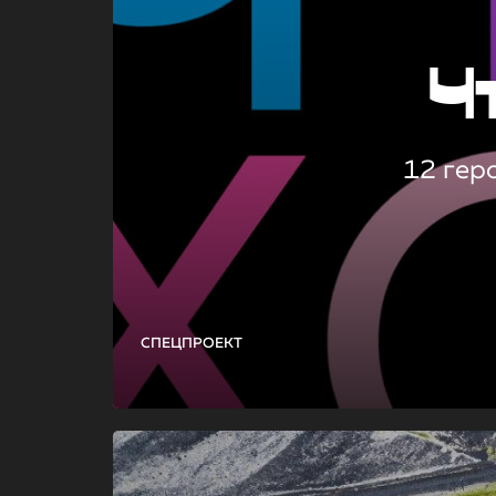
Ч
12 гер
СПЕЦПРОЕКТ