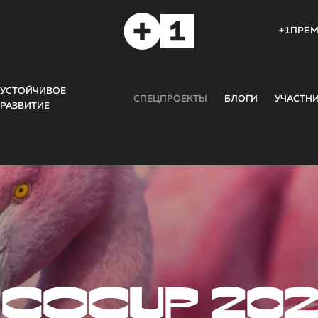
+1ПРЕ
УСТОЙЧИВОЕ
СПЕЦПРОЕКТЫ
БЛОГИ
УЧАСТН
РАЗВИТИЕ
COCUP 20