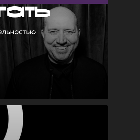
гать
ельностью