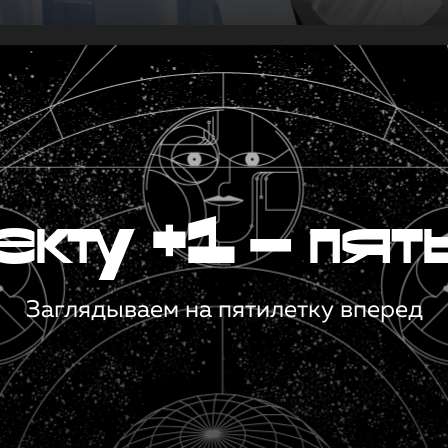
кту +1 — пят
Заглядываем на пятилетку вперед