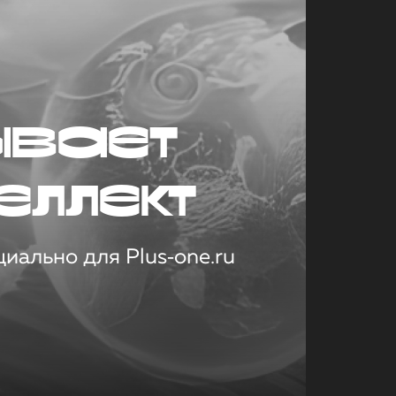
ывает
еллект
иально для Plus‑one.ru