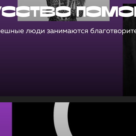
усство помо
пешные люди занимаются благотворит