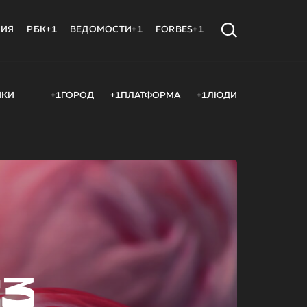
МИЯ
РБК+1
ВЕДОМОСТИ+1
FORBES+1
ИКИ
+1ГОРОД
+1ПЛАТФОРМА
+1ЛЮДИ
23