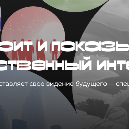
рит и показ
ственный инт
тавляет свое видение будущего — спец