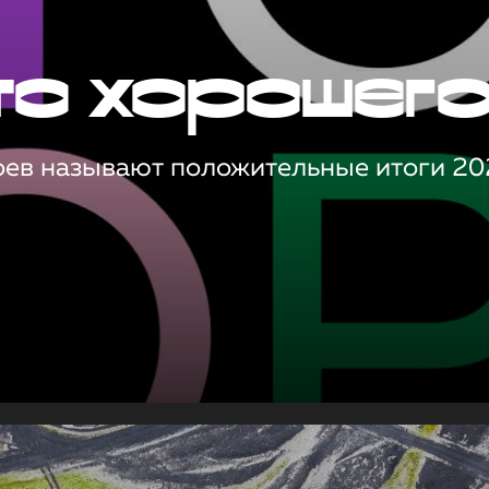
то хорошег
оев называют положительные итоги 20