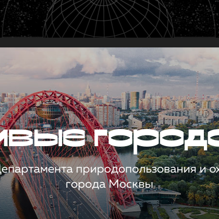
чивые город
 Департамента природопользования и 
города Москвы