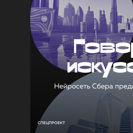
Гово
искус
Нейросеть Сбера предс
СПЕЦПРОЕКТ