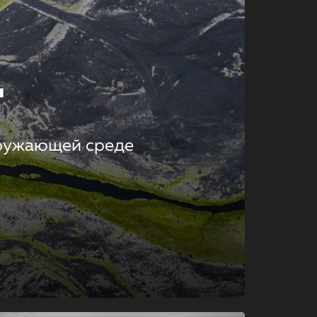
т
кружающей среде