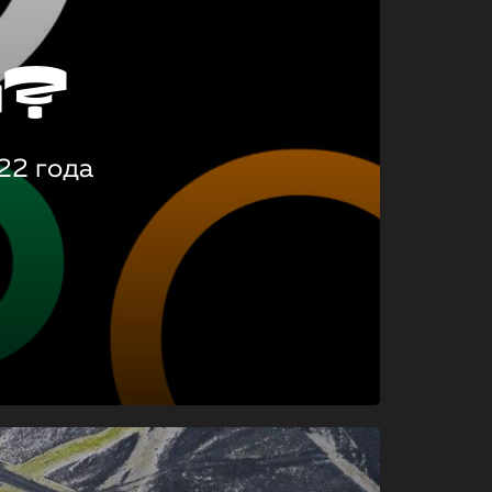
о?
22 года