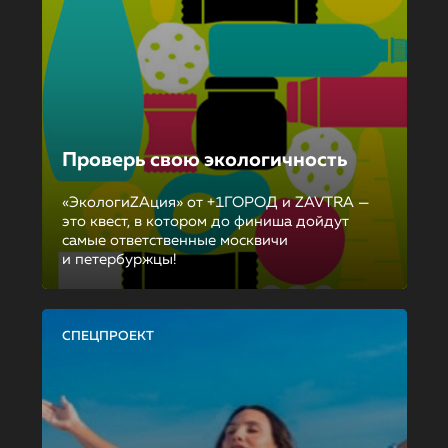
Проверь свою экологичность
«ЭкологиZAция» от +1ГОРОД и ZAVTRA —
это квест, в котором до финиша дойдут
самые ответственные москвичи
и петербуржцы!
СПЕЦПРОЕКТ