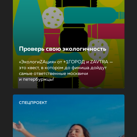
Проверь свою экологичность
«ЭкологиZAция» от +1ГОРОД и ZAVTRA —
это квест, в котором до финиша дойдут
самые ответственные москвичи
и петербуржцы!
СПЕЦПРОЕКТ