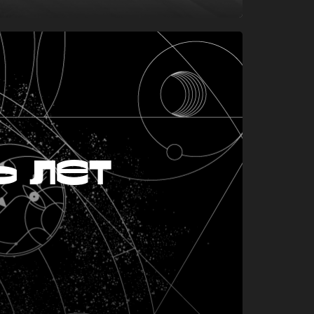
ь лет