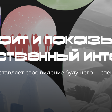
рит и показ
ственный инт
тавляет свое видение будущего — спец