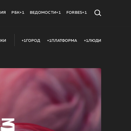
МИЯ
РБК+1
ВЕДОМОСТИ+1
FORBES+1
ИКИ
+1ГОРОД
+1ПЛАТФОРМА
+1ЛЮДИ
23