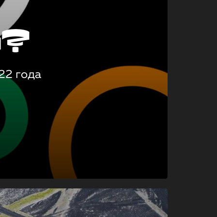
о?
22 года