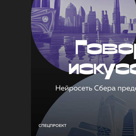
Гово
искус
Нейросеть Сбера предс
СПЕЦПРОЕКТ