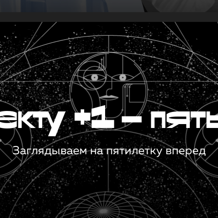
кту +1 — пят
Заглядываем на пятилетку вперед