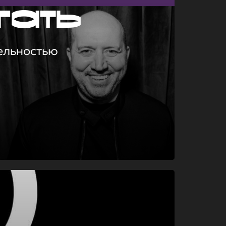
гать
ельностью