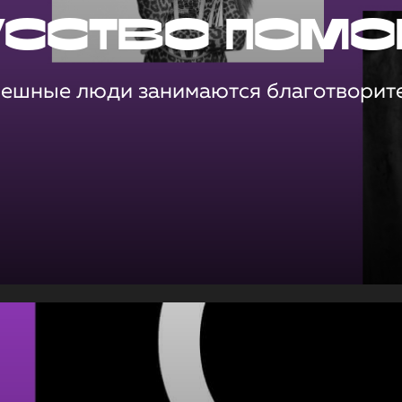
усство помо
пешные люди занимаются благотворит