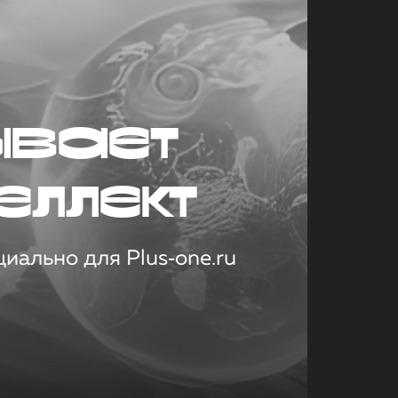
ывает
еллект
иально для Plus‑one.ru