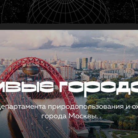
чивые город
 Департамента природопользования и 
города Москвы