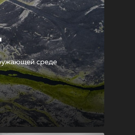
т
кружающей среде