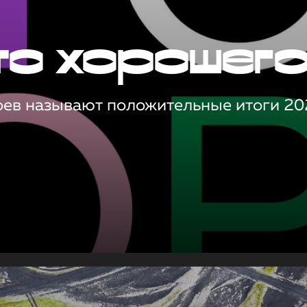
то хорошег
оев называют положительные итоги 20