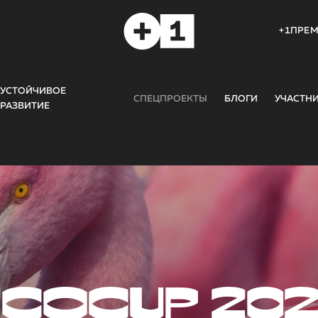
+1ПРЕ
УСТОЙЧИВОЕ
СПЕЦПРОЕКТЫ
БЛОГИ
УЧАСТН
РАЗВИТИЕ
COCUP 20