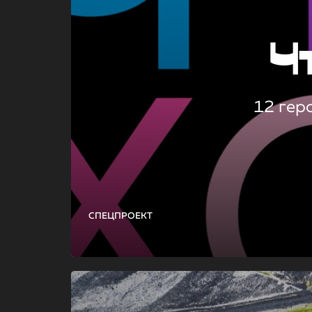
Ч
12 гер
СПЕЦПРОЕКТ