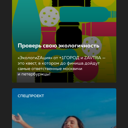
Проверь свою экологичность
«ЭкологиZAция» от +1ГОРОД и ZAVTRA —
это квест, в котором до финиша дойдут
самые ответственные москвичи
и петербуржцы!
СПЕЦПРОЕКТ