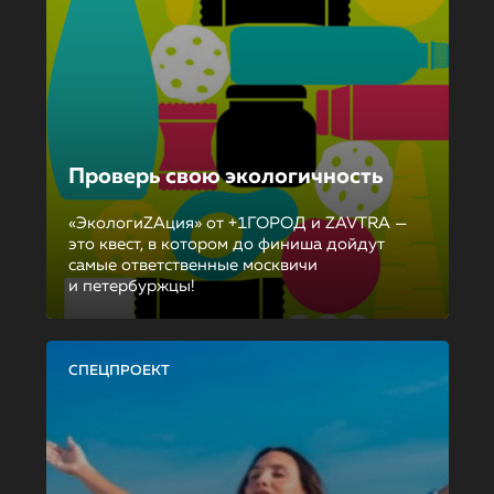
Проверь свою экологичность
«ЭкологиZAция» от +1ГОРОД и ZAVTRA —
это квест, в котором до финиша дойдут
самые ответственные москвичи
и петербуржцы!
СПЕЦПРОЕКТ