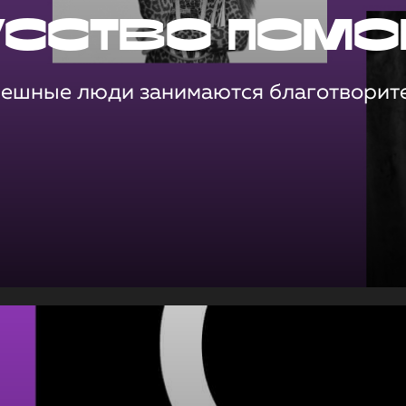
усство помо
пешные люди занимаются благотворит