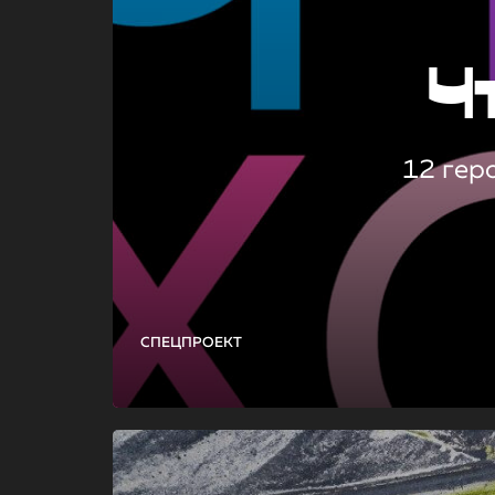
Ч
12 гер
СПЕЦПРОЕКТ