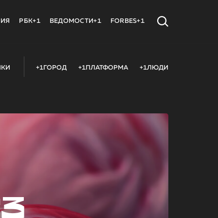
МИЯ
РБК+1
ВЕДОМОСТИ+1
FORBES+1
ИКИ
+1ГОРОД
+1ПЛАТФОРМА
+1ЛЮДИ
23