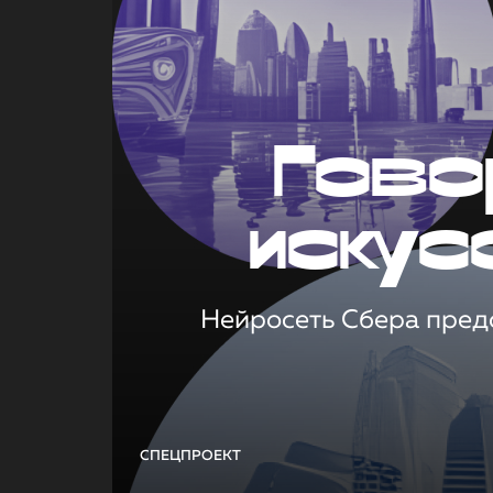
Гово
искус
Нейросеть Сбера предс
СПЕЦПРОЕКТ