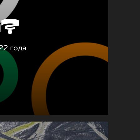
о?
22 года