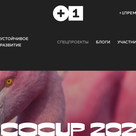
+1ПРЕ
УСТОЙЧИВОЕ
СПЕЦПРОЕКТЫ
БЛОГИ
УЧАСТН
РАЗВИТИЕ
COCUP 20