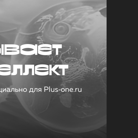
ывает
еллект
иально для Plus‑one.ru