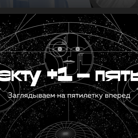
кту +1 — пят
Заглядываем на пятилетку вперед