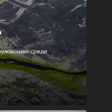
т
кружающей среде