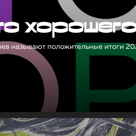
то хорошег
оев называют положительные итоги 20