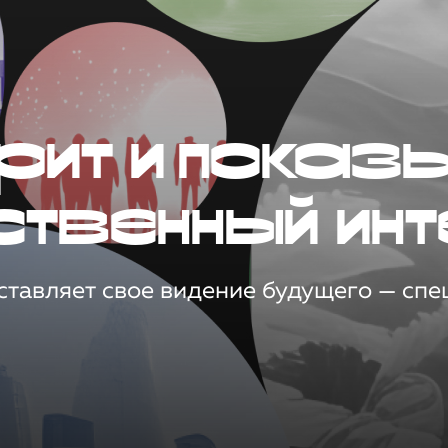
рит и показ
ственный инт
тавляет свое видение будущего — спец