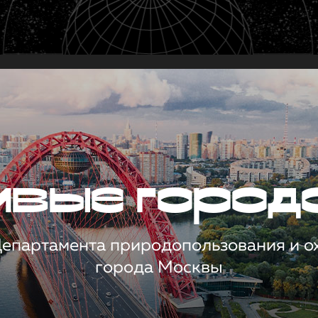
чивые город
 Департамента природопользования и 
города Москвы