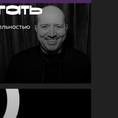
гать
ельностью