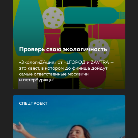
Проверь свою экологичность
«ЭкологиZAция» от +1ГОРОД и ZAVTRA —
это квест, в котором до финиша дойдут
самые ответственные москвичи
и петербуржцы!
СПЕЦПРОЕКТ