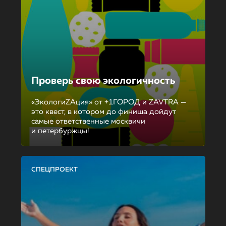
Проверь свою экологичность
«ЭкологиZAция» от +1ГОРОД и ZAVTRA —
это квест, в котором до финиша дойдут
самые ответственные москвичи
и петербуржцы!
СПЕЦПРОЕКТ