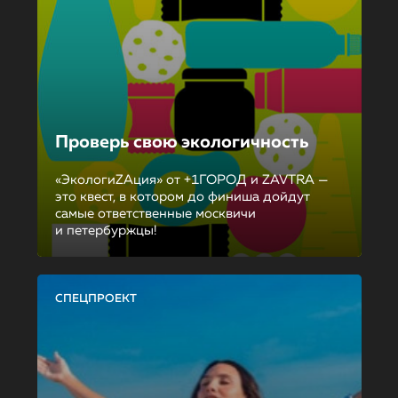
Проверь свою экологичность
«ЭкологиZAция» от +1ГОРОД и ZAVTRA —
это квест, в котором до финиша дойдут
самые ответственные москвичи
и петербуржцы!
СПЕЦПРОЕКТ