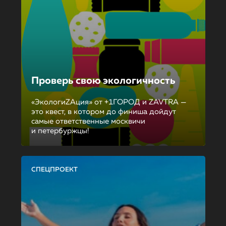
Проверь свою экологичность
«ЭкологиZAция» от +1ГОРОД и ZAVTRA —
это квест, в котором до финиша дойдут
самые ответственные москвичи
и петербуржцы!
СПЕЦПРОЕКТ