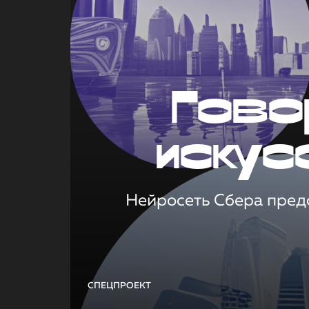
Гово
искус
Нейросеть Сбера предс
СПЕЦПРОЕКТ