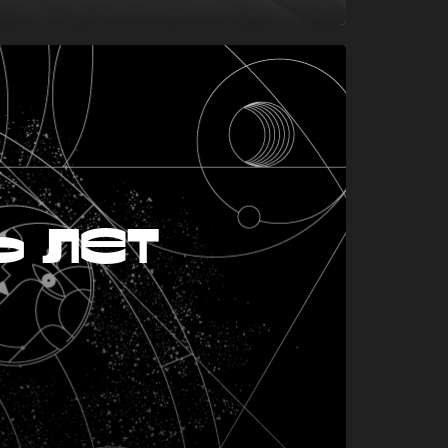
ь лет