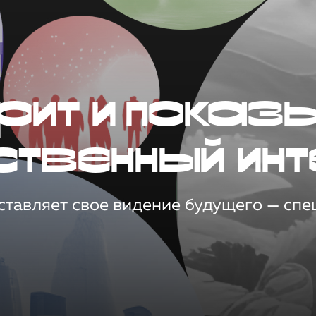
рит и показ
ственный инт
тавляет свое видение будущего — спец