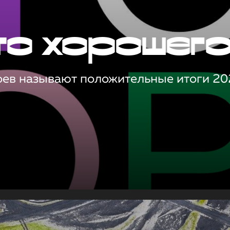
то хорошег
оев называют положительные итоги 20