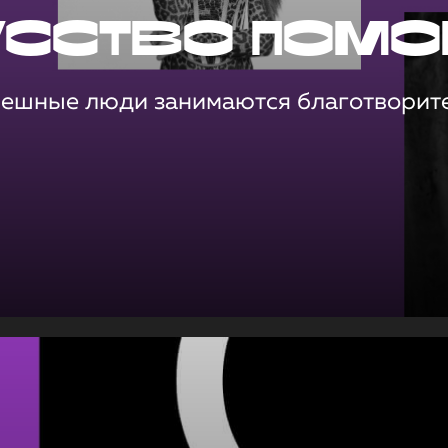
усство помо
пешные люди занимаются благотворит