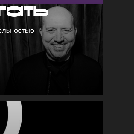
гать
ельностью