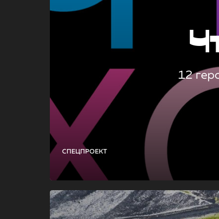
Ч
12 гер
СПЕЦПРОЕКТ