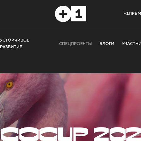
+1ПРЕ
УСТОЙЧИВОЕ
СПЕЦПРОЕКТЫ
БЛОГИ
УЧАСТН
РАЗВИТИЕ
COCUP 20