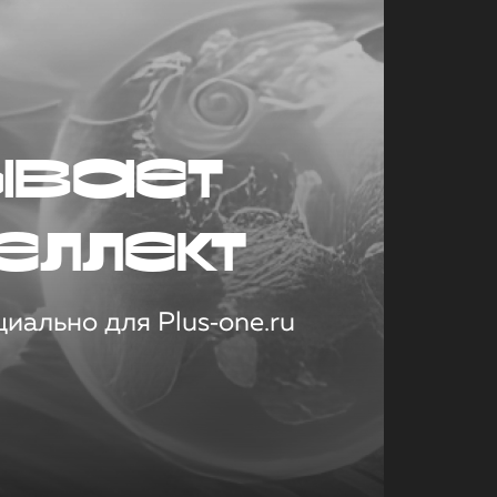
ывает
еллект
иально для Plus‑one.ru