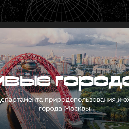
чивые город
 Департамента природопользования и 
города Москвы