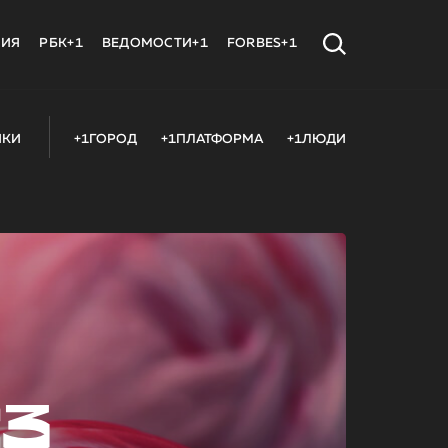
МИЯ
РБК+1
ВЕДОМОСТИ+1
FORBES+1
ИКИ
+1ГОРОД
+1ПЛАТФОРМА
+1ЛЮДИ
23