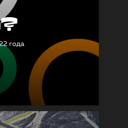
о?
22 года