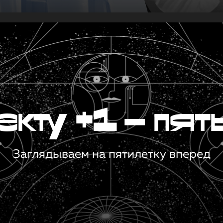
кту +1 — пят
Заглядываем на пятилетку вперед