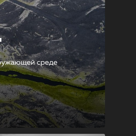
т
кружающей среде