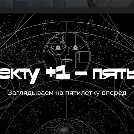
кту +1 — пят
Заглядываем на пятилетку вперед