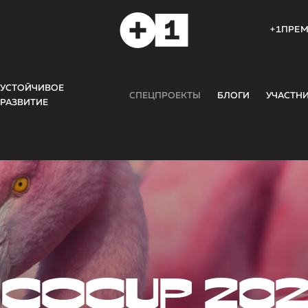
+1ПРЕ
УСТОЙЧИВОЕ
СПЕЦПРОЕКТЫ
БЛОГИ
УЧАСТН
РАЗВИТИЕ
COCUP 20