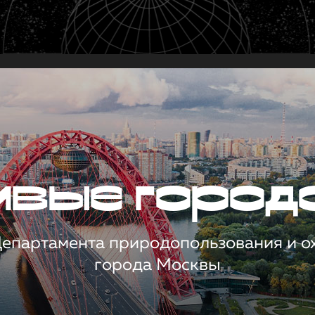
чивые город
 Департамента природопользования и 
города Москвы