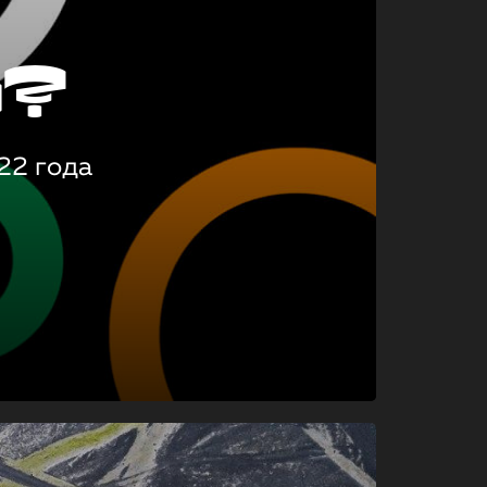
о?
22 года