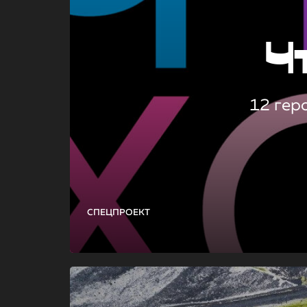
Ч
12 гер
СПЕЦПРОЕКТ