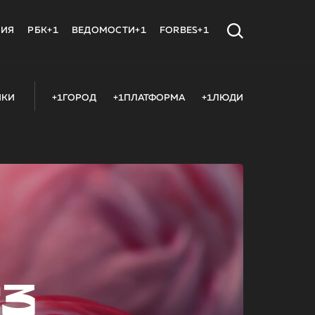
МИЯ
РБК+1
ВЕДОМОСТИ+1
FORBES+1
ИКИ
+1ГОРОД
+1ПЛАТФОРМА
+1ЛЮДИ
23