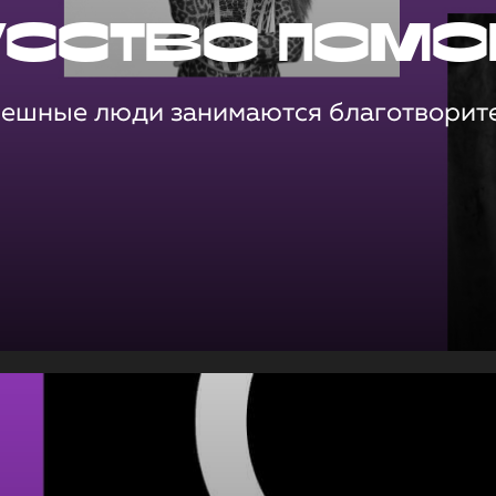
усство помо
пешные люди занимаются благотворит