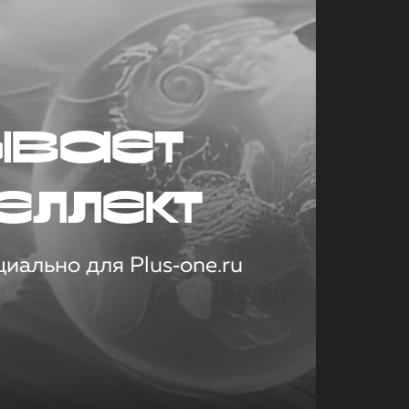
ывает
еллект
иально для Plus‑one.ru