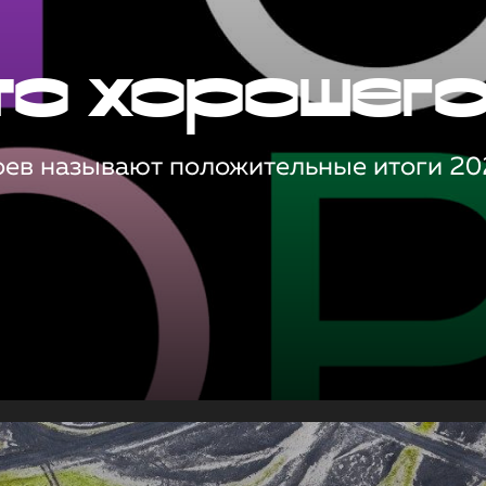
то хорошег
оев называют положительные итоги 20