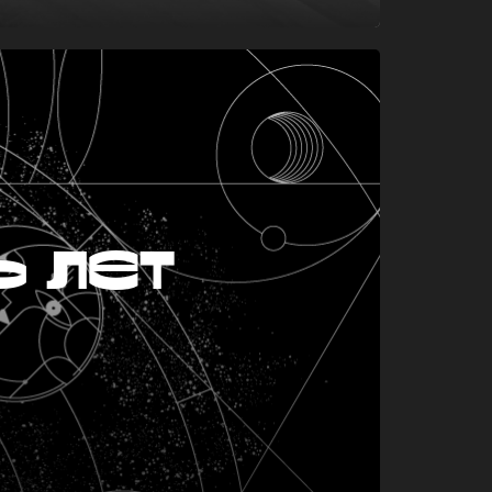
ь лет