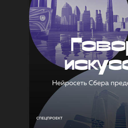
Гово
искус
Нейросеть Сбера предс
СПЕЦПРОЕКТ