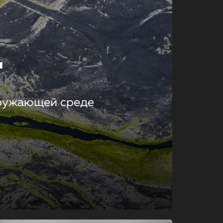
т
кружающей среде