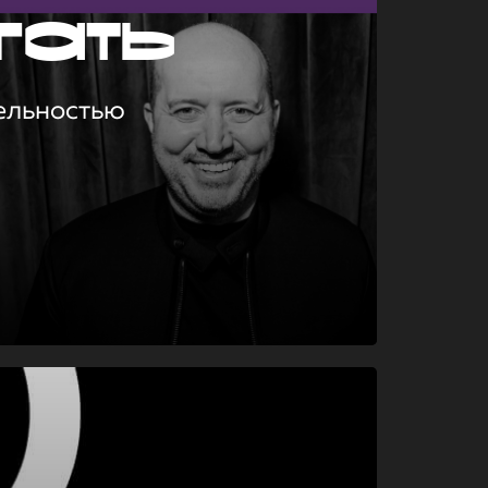
гать
ельностью