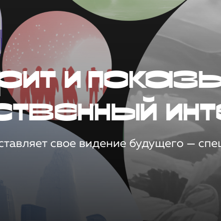
рит и показ
ственный инт
тавляет свое видение будущего — спец