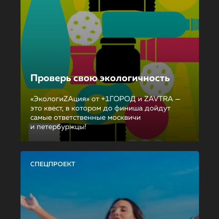
Проверь свою экологичность
«ЭкологиZAция» от +1ГОРОД и ZAVTRA —
это квест, в котором до финиша дойдут
самые ответственные москвичи
и петербуржцы!
СПЕЦПРОЕКТ