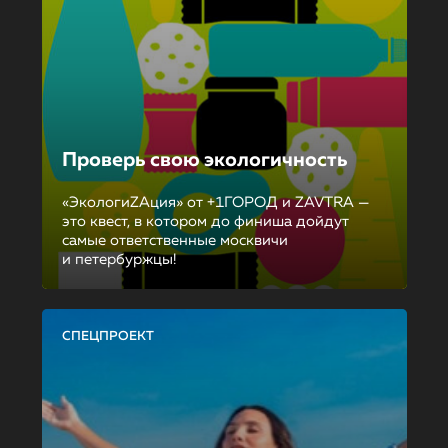
Проверь свою экологичность
«ЭкологиZAция» от +1ГОРОД и ZAVTRA —
это квест, в котором до финиша дойдут
самые ответственные москвичи
и петербуржцы!
СПЕЦПРОЕКТ