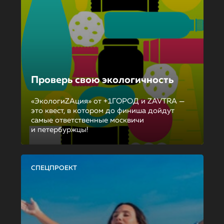
Проверь свою экологичность
«ЭкологиZAция» от +1ГОРОД и ZAVTRA —
это квест, в котором до финиша дойдут
самые ответственные москвичи
и петербуржцы!
СПЕЦПРОЕКТ