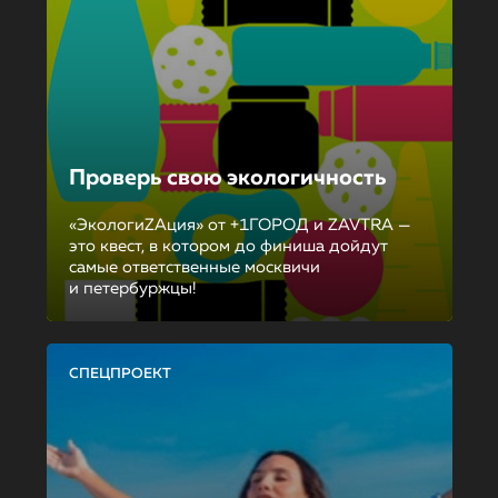
Проверь свою экологичность
«ЭкологиZAция» от +1ГОРОД и ZAVTRA —
это квест, в котором до финиша дойдут
самые ответственные москвичи
и петербуржцы!
СПЕЦПРОЕКТ