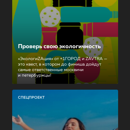
Проверь свою экологичность
«ЭкологиZAция» от +1ГОРОД и ZAVTRA —
это квест, в котором до финиша дойдут
самые ответственные москвичи
и петербуржцы!
СПЕЦПРОЕКТ