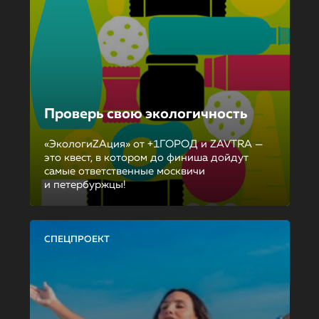
Проверь свою экологичность
«ЭкологиZAция» от +1ГОРОД и ZAVTRA —
это квест, в котором до финиша дойдут
самые ответственные москвичи
и петербуржцы!
СПЕЦПРОЕКТ