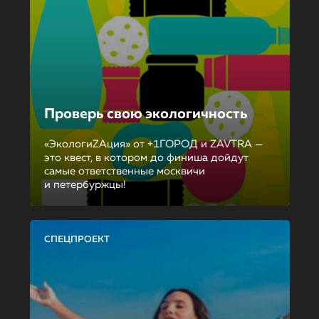
Проверь свою экологичность
«ЭкологиZAция» от +1ГОРОД и ZAVTRA —
это квест, в котором до финиша дойдут
самые ответственные москвичи
и петербуржцы!
СПЕЦПРОЕКТ