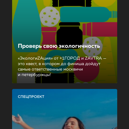
Проверь свою экологичность
«ЭкологиZAция» от +1ГОРОД и ZAVTRA —
это квест, в котором до финиша дойдут
самые ответственные москвичи
и петербуржцы!
СПЕЦПРОЕКТ