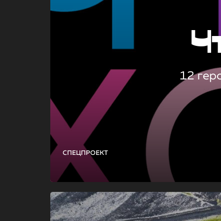
Ч
12 гер
СПЕЦПРОЕКТ