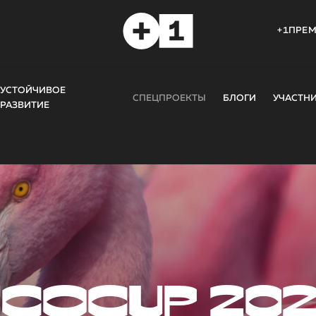
+1ПРЕ
УСТОЙЧИВОЕ
СПЕЦПРОЕКТЫ
БЛОГИ
УЧАСТН
РАЗВИТИЕ
COCUP 20