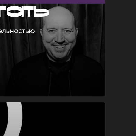
гать
ельностью