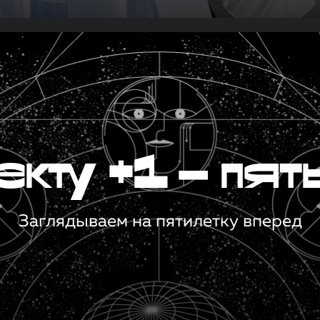
кту +1 — пят
Заглядываем на пятилетку вперед