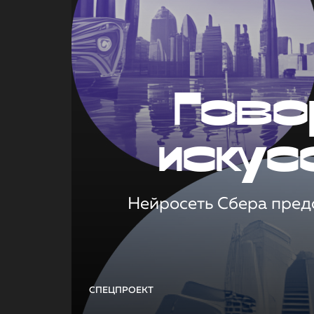
Гово
искус
Нейросеть Сбера предс
СПЕЦПРОЕКТ