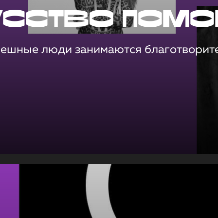
усство помо
пешные люди занимаются благотворит