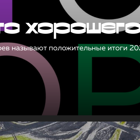
то хорошег
оев называют положительные итоги 20