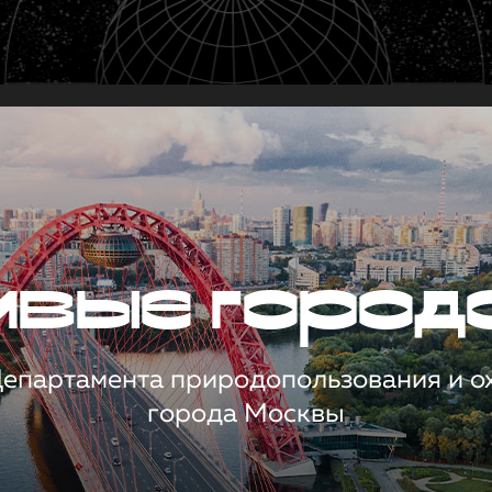
чивые город
 Департамента природопользования и 
города Москвы