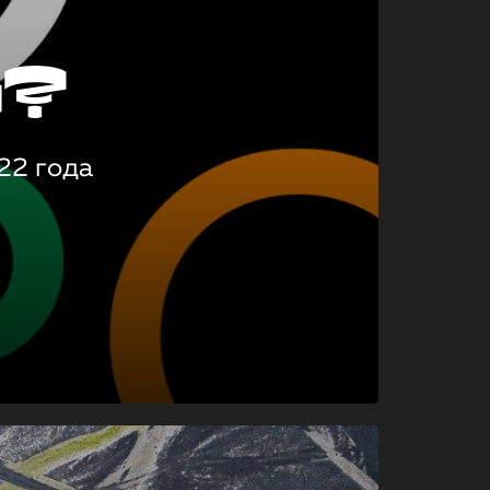
о?
22 года