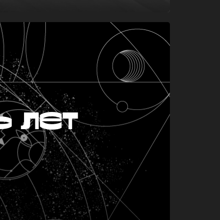
ь лет