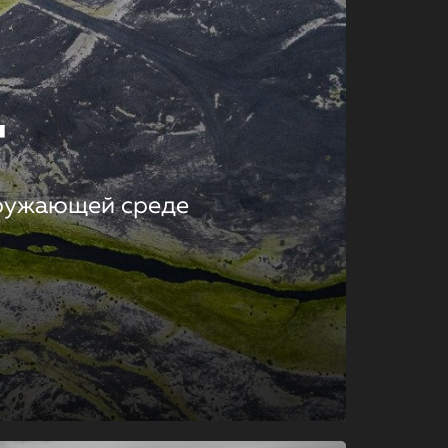
т
кружающей среде