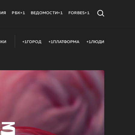
МИЯ
РБК+1
ВЕДОМОСТИ+1
FORBES+1
ИКИ
+1ГОРОД
+1ПЛАТФОРМА
+1ЛЮДИ
23