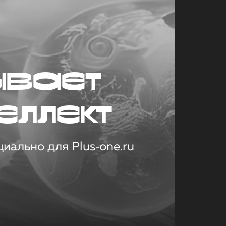
ывает
еллект
иально для Plus‑one.ru