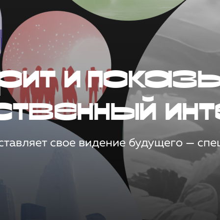
рит и показ
ственный инт
тавляет свое видение будущего — спец